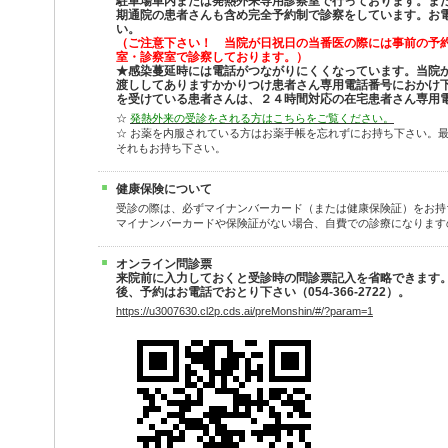
駐車場車内または発熱外来専用診察室で行っております。ま
期通院の患者さんも含め完全予約制で診察をしています。お
い。
（ご注意下さい！ 当院が日祝日の当番医の際には事前の予
室・診察室で診察しております。）
★感染蔓延時には電話がつながりにくくなっています。当院
渡ししてありますかかりつけ患者さん専用電話番号におかけ
を受けている患者さんは、２４時間対応の在宅患者さん専用
☆
発熱外来の受診をされる方はこちらをご覧ください。
☆ お薬を内服されている方はお薬手帳を忘れずにお持ち下さい。
それもお持ち下さい。
健康保険について
受診の際は、必ずマイナンバーカード（または健康保険証）をお持
マイナンバーカードや保険証がない場合、自費での診療になります
オンライン問診票
来院前に入力しておくと受診時の問診票記入を省略できます
後、予約はお電話でおとり下さい（054-366-2722）。
https://u3007630.cl2p.cds.ai/preMonshin/#/?param=1