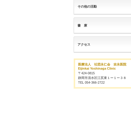
その他の活動
書 庫
アクセス
医療法人 社団永仁会 吉永医院
Eijinkai Yoshinaga Clinic
〒424-0815
静岡市清水区江尻東１ー１ー３８
TEL 054-366-2722