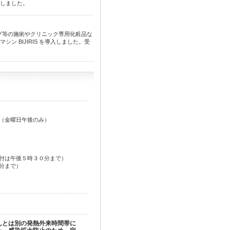
しました。
グ等の施術やクリニック専用化粧品な
 BIJIRIS を導入しました。受
（金曜日午後のみ）
付は午後５時３０分まで）
まで）
んとは別の発熱外来時間帯に