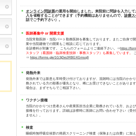
オンライン問診票
の運用を開始しました。来院前に問診を入力して
入を省略することができます（予約機能はありませんので、
診療ス
話でご予約下さい）。
医師募集中 or 開業支援
当院常勤医師・当院パート勤務医師を募集しております。またご自身で開
業や当院建物での開業もご相談に応じております。
全診療科が対象です。 こちらのフォームよりご連絡下さい。⇒
https://f
スタッフ（看護師・臨床検査技師・事務スタッフ）も募集しています。
⇒
https://forms.gle/1G3jDeiJRBGXGmsq8
発熱外来
発熱外来では新患も常時受け付けておりますが、混雑時には当院のかかり
務されている方の順番が優先となり、稀にお受けできないことがあります
場合は、まずそちらでご相談下さい。
ワクチン接種
当院のかかりつけ患者さんや産業医担当企業に勤務されている方、および
接種を行っております。詳細は診察時に医師にお問い合わせ下さい（受付
ません）。
検査
睡眠時無呼吸症候群の簡易スクリーニング検査（保険または自費）に加え