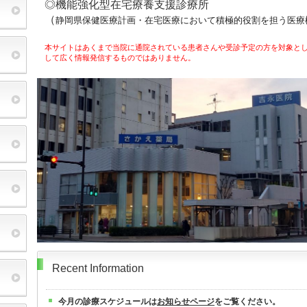
◎機能強化型在宅療養支援診療所
（
静岡県保健医療計画・在宅医療において積極的役割を担う医療
本サイトはあくまで当院に通院されている患者さんや受診予定の方を対象と
して広く情報発信するものではありません。
Recent Information
今月の診療スケジュールは
お知らせページ
をご覧ください。