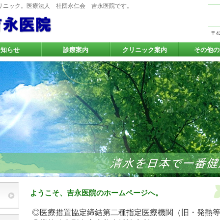
リニック。医療法人 社団永仁会 吉永医院です。
〒4
お知らせ
診療案内
クリニック案内
その他の
ようこそ、吉永医院のホームページへ。
◎医療措置協定締結第二種指定医療機関（旧・発熱