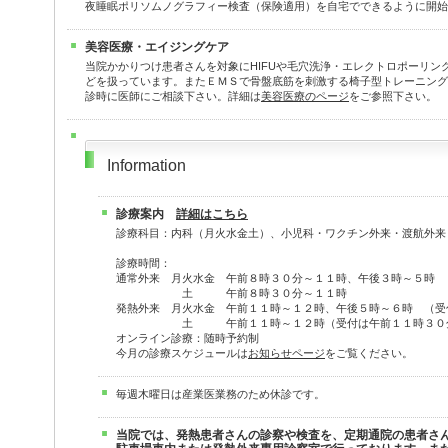
夜睡眠ポリソムノグラフィー検査（保険適用）を自宅でできるように開始
美容医療・エイジングケア
当院かかりつけ患者さんを対象にHIFUや毛穴洗浄・エレクトロポーリン
どを扱っています。またＥＭＳで骨盤底筋を刺激する椅子型トレーニングマシン
診時に医師にご相談下さい。詳細は
美容医療のページ
をご参照下さい。
Information
診療案内
詳細はこちら
診療科目：内科（月火水金土）、小児科・ワクチン外来・渡航外来
診療時間：
通常外来 月火水金 午前８時３０分～１１時、午後３時～５時
土 午前８時３０分～１１時
発熱外来 月火水金 午前１１時～１２時、午後５時～６時 （受
土 午前１１時～１２時（受付は午前１１時３０分
オンライン診療：随時予約制
今月の診療スケジュールは
お知らせページ
をご覧ください。
毎週木曜日は産業医業務のため休診です。
当院では、発熱患者さんの診察や検査を、定期通院の患者さ