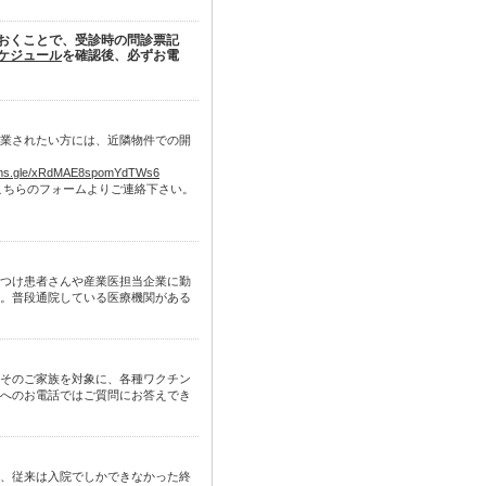
おくことで、受診時の問診票記
ケジュール
を確認後、必ずお電
業されたい方には、近隣物件での開
orms.gle/xRdMAE8spomYdTWs6
こちらのフォームよりご連絡下さい。
つけ患者さんや産業医担当企業に勤
。普段通院している医療機関がある
そのご家族を対象に、各種ワクチン
へのお電話ではご質問にお答えでき
、従来は入院でしかできなかった終