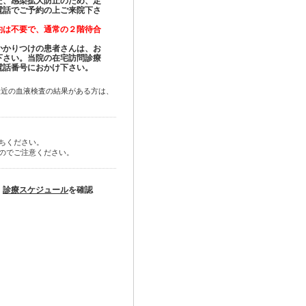
た、感染拡大防止のため、定
電話でご予約の上ご来院下さ
約は不要で、通常の２階待合
かかりつけの患者さんは、お
下さい。当院の在宅訪問診療
電話番号におかけ下さい。
最近の血液検査の結果がある方は、
ちください。
のでご注意ください。
。
診療スケジュール
を確認